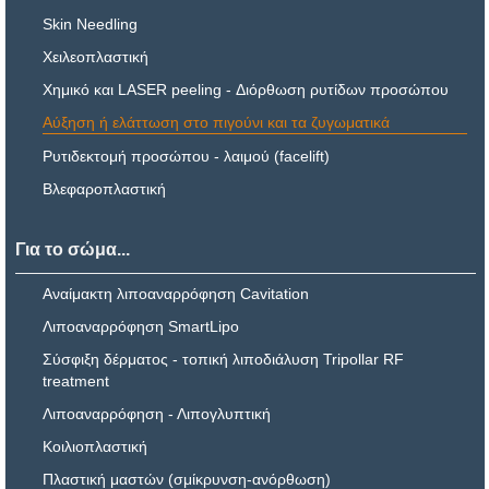
Skin Needling
Χειλεοπλαστική
Χημικό και LASER peeling - Διόρθωση ρυτίδων προσώπου
Αύξηση ή ελάττωση στο πιγούνι και τα ζυγωματικά
Ρυτιδεκτομή προσώπου - λαιμού (facelift)
Βλεφαροπλαστική
Για το σώμα...
Αναίμακτη λιποαναρρόφηση Cavitation
Λιποαναρρόφηση SmartLipo
Σύσφιξη δέρματος - τοπική λιποδιάλυση Tripollar RF
treatment
Λιποαναρρόφηση - Λιπογλυπτική
Κοιλιοπλαστική
Πλαστική μαστών (σμίκρυνση-ανόρθωση)