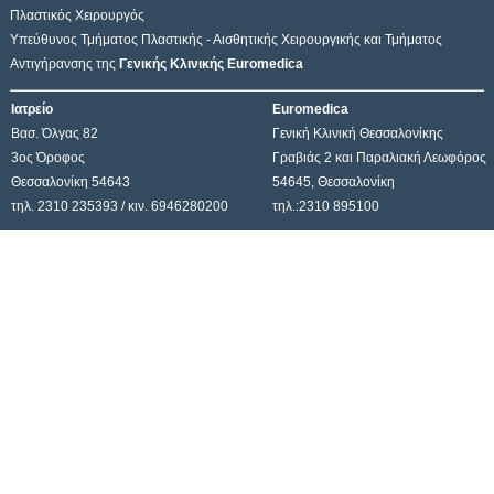
Πλαστικός Χειρουργός
Υπεύθυνος Τμήματος Πλαστικής - Αισθητικής Χειρουργικής και Τμήματος
Αντιγήρανσης της
Γενικής Κλινικής Euromedica
Ιατρείο
Euromedica
Βασ. Όλγας 82
Γενική Κλινική Θεσσαλονίκης
3ος Όροφος
Γραβιάς 2 και Παραλιακή Λεωφόρος
Θεσσαλονίκη 54643
54645, Θεσσαλονίκη
τηλ. 2310 235393 / κιν. 6946280200
τηλ.:2310 895100