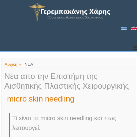
Αρχική
ΝΕΑ
Νέα απο την Επιστήμη της
Αισθητικής Πλαστικής Χειρουργικής
micro skin needling
Τί είναι το micro skin needling και πως
λειτουργεί: