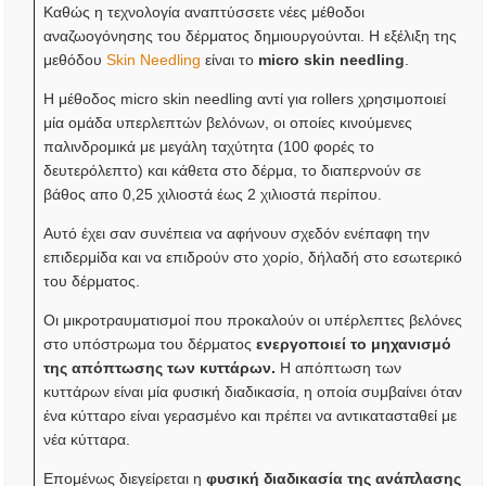
Καθώς η τεχνολογία αναπτύσσετε νέες μέθοδοι
αναζωογόνησης του δέρματος δημιουργούνται. Η εξέλιξη της
μεθόδου
Skin Needling
είναι το
micro skin needling
.
Η μέθοδος micro skin needling αντί για rollers χρησιμοποιεί
μία ομάδα υπερλεπτών βελόνων, οι οποίες κινούμενες
παλινδρομικά με μεγάλη ταχύτητα (100 φορές το
δευτερόλεπτο) και κάθετα στο δέρμα, το διαπερνούν σε
βάθος απο 0,25 χιλιοστά έως 2 χιλιοστά περίπου.
Αυτό έχει σαν συνέπεια να αφήνουν σχεδόν ενέπαφη την
επιδερμίδα και να επιδρούν στο χορίο, δήλαδή στο εσωτερικό
του δέρματος.
Οι μικροτραυματισμοί που προκαλούν οι υπέρλεπτες βελόνες
στο υπόστρωμα του δέρματος
ενεργοποιεί το μηχανισμό
της απόπτωσης των κυττάρων.
Η απόπτωση των
κυττάρων είναι μία φυσική διαδικασία, η οποία συμβαίνει όταν
ένα κύτταρο είναι γερασμένο και πρέπει να αντικατασταθεί με
νέα κύτταρα.
Επομένως διεγείρεται η
φυσική διαδικασία της ανάπλασης